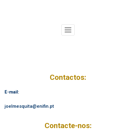
Skip
to
content
Toggle
Navigation
Contactos:
E-mail:
joelmesquita@enifin.pt
Contacte-nos: