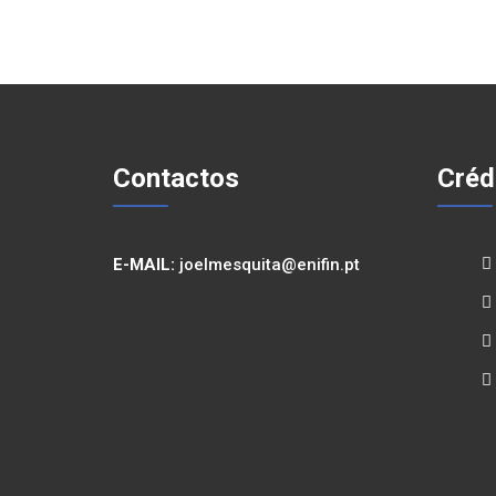
Contactos
Créd
E-MAIL:
joelmesquita@enifin.pt