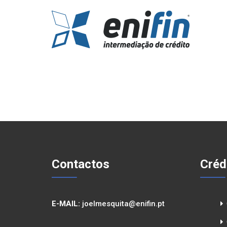
Skip
to
content
Contactos
Créd
E-MAIL:
joelmesquita@enifin.pt