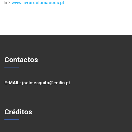
link
www.livroreclamacoes.pt
Contactos
E-MAIL:
joelmesquita@enifin.pt
Créditos